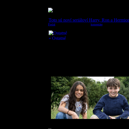
Toto sú noví seriáloví Harry, Ron a Hermio
Poslal
:
micho
28.5.2025, 21:56:42;
komentáre
(2)
Tak a opäť sa to celé roztáča nanovo. A to d
Harryho Pottera sa niečo nedávno nepredstavi
pripravovaného seriálu o Harrym Potterovi pr
ktorí v novej seriálovej adaptácii príbehu o malom (veľkom)
hrdinov: Harryho Pottera, Rona Weasleyho a Hermionu Gran
32 000 uchádzačov. Každý z nich už síce má nejakú tú herec
bude premiéra v obrovskom televíznom projekte, ktorý má a
keďže ich vek má zodpovedať veku ich postáv, všetci sa nar
potterovského filmu s podtitulom Dary Smrti 2.
A toto sú oni, nová generácia hlavných hrdinov: