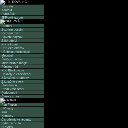
Biografia
Kontakt
Publikácie
JKRowling.com
Rokfort
Zoznam postáv
Význam mien
Slovník pojmov
Záškodníci
Kniha kúziel
Príručka elixírov
Učebnica herbológie
Metlobal
Školy vo svete
Ministerstvo mágie
Fénixov rád
Rod Blackovcov
Dekréty o vzdelávaní
Zázračné predmety
Zázračné zvery
Škriatkovia
Predzvesti smrti
Podobnosti
Články z novín
Fan Fiction
HP testy
Ako...
Komiksy
Čarodejnícke recepty
Vyber si prútik
HP vtipy