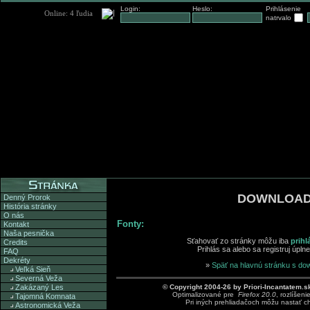
Login:
Heslo:
Prihlásenie
natrvalo
DOWNLOA
Denný Prorok
História stránky
O nás
Fonty:
Kontakt
Naša pesnička
Sťahovať zo stránky môžu iba
prihl
Credits
Prihlás sa alebo sa registruj úpl
FAQ
Dekréty
»
Späť na hlavnú stránku s do
Veľká Sieň
Severná Veža
© Copyright 2004-26 by Priori-Incantatem.s
Zakázaný Les
Optimalizované pre
Firefox 20.0
, rozlíšeni
Tajomná Komnata
Pri iných prehliadačoch môžu nastať c
Astronomická Veža