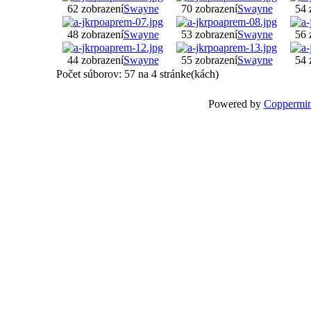
62 zobrazení
Swayne
70 zobrazení
Swayne
54 
48 zobrazení
Swayne
53 zobrazení
Swayne
56 
44 zobrazení
Swayne
55 zobrazení
Swayne
54 
Počet súborov: 57 na 4 stránke(kách)
Powered by
Coppermin