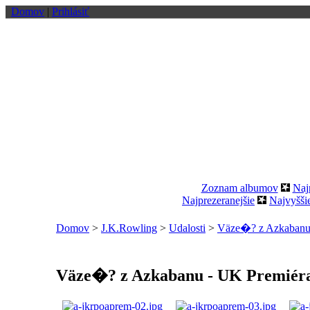
Domov
|
Prihlásiť
Zoznam albumov
Naj
Najprezeranejšie
Najvyšši
Domov
>
J.K.Rowling
>
Udalosti
>
Väze�? z Azkabanu 
Väze�? z Azkabanu - UK Premiéra