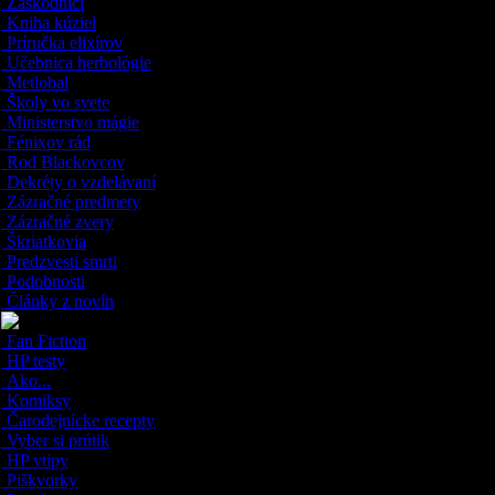
Záškodníci
Kniha kúziel
Príručka elixírov
Učebnica herbológie
Metlobal
Školy vo svete
Ministerstvo mágie
Fénixov rád
Rod Blackovcov
Dekréty o vzdelávaní
Zázračné predmety
Zázračné zvery
Škriatkovia
Predzvesti smrti
Podobnosti
Články z novín
Fan Fiction
HP testy
Ako...
Komiksy
Čarodejnícke recepty
Vyber si prútik
HP vtipy
Piškvorky