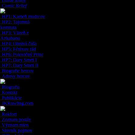
Ďalšie knihy
Comic Relief
HP1: Kameň mudrcov
HP2: Tajomná
komnata
HP3: Väzeň z
Azkabanu
HP4: Ohnivá čaša
HP5: Fénixov rád
HP6: Polovičný Princ
HP7: Dary Smrti I
HP7: Dary Smrti II
Biografie hercov
Adresy hercov
Biografia
Kontakt
Publikácie
JKRowling.com
Rokfort
Zoznam postáv
Význam mien
Slovník pojmov