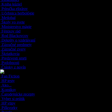
Kniha kúziel
Príručka elixírov
Učebnica herbológie
Metlobal
Školy vo svete
Ministerstvo mágie
Fénixov rád
Rod Blackovcov
Dekréty o vzdelávaní
Zázračné predmety
Zázračné zvery
Škriatkovia
Predzvesti smrti
Podobnosti
Články z novín
Fan Fiction
HP testy
Ako...
Komiksy
Čarodejnícke recepty
Vyber si prútik
HP vtipy
Piškvorky