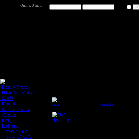
Login:
Heslo:
Prihlásenie
natrvalo
Denný Prorok
NOVINKA
História stránky
O nás
Zabudli a nezabudli
Kontakt
Poslal
:
Lukinčok
5.4.2013, 01:53:35;
komentáre
(11)
Naša pesnička
Všetci veľmi dobre vieme, že ľudská pamäť a 
Credits
medzi tie najlepšie pripomienkovače. Priznajme
FAQ
rovnako ako dátum niečích menín v našej pamät
moderná doba, ktorá so sebou prináša veľa zlepšovákov, z
Dekréty
vecí. Vďaka ním už prestávame podvedome trénovať pamäť a
Veľká Sieň
kalendáre v mobilných telefónoch, ktoré nám určite veľmi
ten správny čas niekomu zagratulovať!
Severná Veža