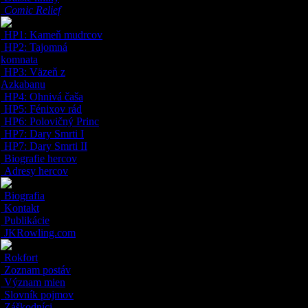
Comic Relief
HP1: Kameň mudrcov
HP2: Tajomná
komnata
HP3: Väzeň z
Azkabanu
HP4: Ohnivá čaša
HP5: Fénixov rád
HP6: Polovičný Princ
HP7: Dary Smrti I
HP7: Dary Smrti II
Biografie hercov
Adresy hercov
Biografia
Kontakt
Publikácie
JKRowling.com
Rokfort
Zoznam postáv
Význam mien
Slovník pojmov
Záškodníci