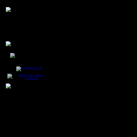
Rokville bol v roku 1612 vrchným
veliteľstvom pri vzbure škriatkov.
Áno, Quirrell bol skvelý učiteľ. Mal
len jeden drobný nedostatok, že mu
vzadu na hlave trčal lord
Voldemort.
Harry Potter
HP5: Fénixov rád
(kap. 15, str. 310)
Ocenenia:
Spriatelené stránky:
HP a Kameň mudrcov
HBO Max
i
25. december 2026