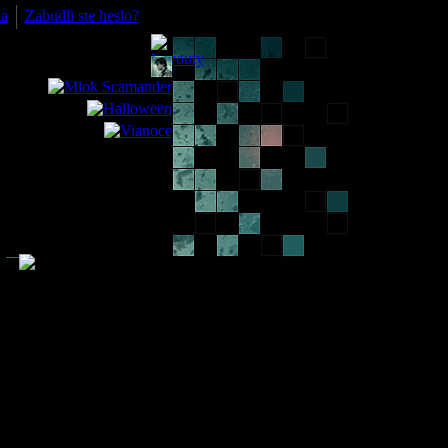
ia
Zabudli ste heslo?
Ako hodnotíte obsadenie nového
seriálu, ktorý dorazí na vaše HBO
Max obrazovky už na Vianoce?
Úplne geniálne, lepšie vybrať už ani
nemohli a nikto ma nepresvedčí o
opaku!
10%
(2)
S veľkou väčšinou obsadenia nemám
problém. Až na zopár výnimiek
vybrali dobre.
71%
(15)
Nie je to najhoršie, ale mohli sa viac
snažiť. Dlho si budem zvykať.
10%
(2)