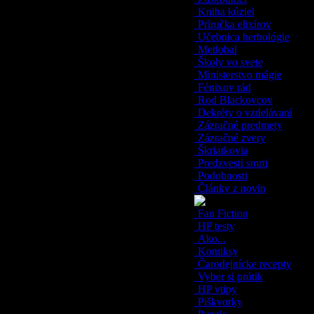
Kniha kúziel
Príručka elixírov
Učebnica herbológie
Metlobal
Školy vo svete
Ministerstvo mágie
Fénixov rád
Rod Blackovcov
Dekréty o vzdelávaní
Zázračné predmety
Zázračné zvery
Škriatkovia
Predzvesti smrti
Podobnosti
Články z novín
Fan Fiction
HP testy
Ako...
Komiksy
Čarodejnícke recepty
Vyber si prútik
HP vtipy
Piškvorky