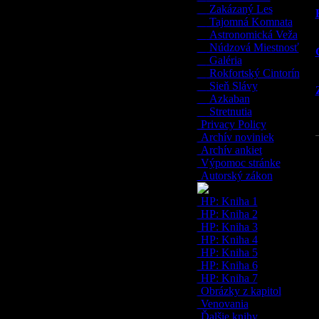
Zakázaný Les
Tajomná Komnata
Astronomická Veža
Núdzová Miestnosť
Galéria
Rokfortský Cintorín
Sieň Slávy
Azkaban
Stretnutia
Privacy Policy
Archív noviniek
Archív ankiet
Výpomoc stránke
Autorský zákon
HP: Kniha 1
HP: Kniha 2
HP: Kniha 3
HP: Kniha 4
HP: Kniha 5
HP: Kniha 6
HP: Kniha 7
Obrázky z kapitol
Venovania
Ďalšie knihy