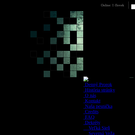
Log
Denný Prorok
História stránky
O nás
Kontakt
Naša pesnička
Credits
FAQ
Dekréty
Veľká Sieň
Severná Veža