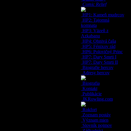
Comic Relief
HP1: Kameň mudrcov
HP2: Tajomná
komnata
HP3: Väzeň z
Azkabanu
HP4: Ohnivá čaša
HP5: Fénixov rád
HP6: Polovičný Princ
HP7: Dary Smrti I
HP7: Dary Smrti II
Biografie hercov
Adresy hercov
Biografia
Kontakt
Publikácie
JKRowling.com
Rokfort
Zoznam postáv
Význam mien
Slovník pojmov
Záškodníci