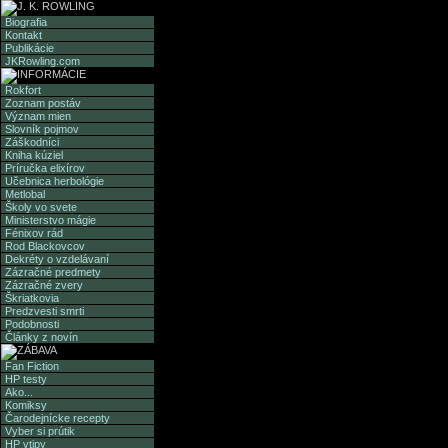
Biografia
Kontakt
Publikácie
JKRowling.com
Rokfort
Zoznam postáv
Význam mien
Slovník pojmov
Záškodníci
Kniha kúziel
Príručka elixírov
Učebnica herbológie
Metlobal
Školy vo svete
Ministerstvo mágie
Fénixov rád
Rod Blackovcov
Dekréty o vzdelávaní
Zázračné predmety
Zázračné zvery
Škriatkovia
Predzvesti smrti
Podobnosti
Články z novín
Fan Fiction
HP testy
Ako...
Komiksy
Čarodejnícke recepty
Vyber si prútik
HP vtipy