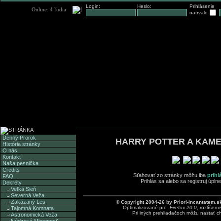
Login:
Heslo:
Prihlásenie
natrvalo
Denný Prorok
HARRY POTTER A KAM
História stránky
O nás
Kontakt
Naša pesnička
Credits
Sťahovať zo stránky môžu iba
prihl
FAQ
Prihlás sa alebo sa registruj úpl
Dekréty
Veľká Sieň
Severná Veža
Zakázaný Les
© Copyright 2004-26 by Priori-Incantatem.s
Optimalizované pre
Firefox 20.0
, rozlíšeni
Tajomná Komnata
Pri iných prehliadačoch môžu nastať c
Astronomická Veža