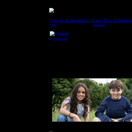
Toto sú noví seriáloví Harry, Ron a Hermio
Poslal
:
micho
28.5.2025, 21:56:42;
komentáre
(2)
Tak a opäť sa to celé roztáča nanovo. A to d
Harryho Pottera sa niečo nedávno nepredstavi
pripravovaného seriálu o Harrym Potterovi pr
ktorí v novej seriálovej adaptácii príbehu o malom (veľkom)
hrdinov: Harryho Pottera, Rona Weasleyho a Hermionu Gran
32 000 uchádzačov. Každý z nich už síce má nejakú tú herec
bude premiéra v obrovskom televíznom projekte, ktorý má a
keďže ich vek má zodpovedať veku ich postáv, všetci sa nar
potterovského filmu s podtitulom Dary Smrti 2.
A toto sú oni, nová generácia hlavných hrdinov: