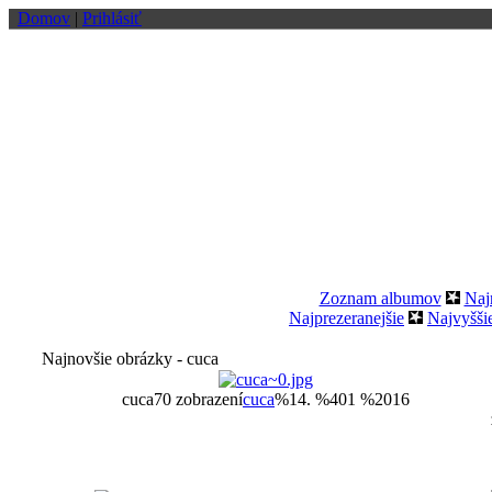
Domov
|
Prihlásiť
Zoznam albumov
Naj
Najprezeranejšie
Najvyšši
Najnovšie obrázky - cuca
cuca
70 zobrazení
cuca
%14. %401 %2016