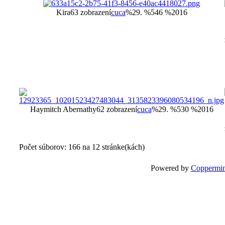
Kira
63 zobrazení
cuca
%29. %546 %2016
Haymitch Abernathy
62 zobrazení
cuca
%29. %530 %2016
Počet súborov: 166 na 12 stránke(kách)
Powered by
Coppermin