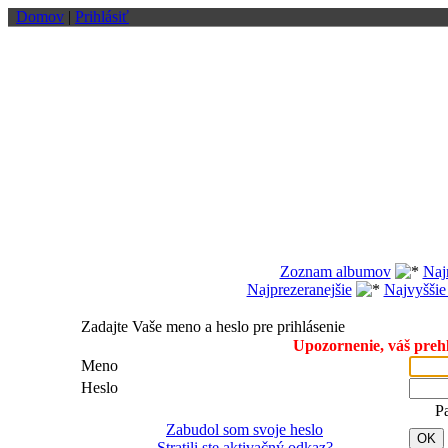
Domov
|
Prihlásiť
Zoznam albumov
Naj
Najprezeranejšie
Najvyššie
Zadajte Vaše meno a heslo pre prihlásenie
Upozornenie, váš prehl
Meno
Heslo
P
Zabudol som svoje heslo
OK
Stratili ste aktivačný odkaz?