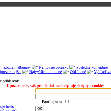
Zoznam albumov
Najnovšie obrázky
Posledné komentáre
jprezeranejšie
Najvyššie hodnotené
Obľúbené
Vyhľadáva
e prihlásenie
Upozornenie, váš prehliadač neakceptuje skripty s cookies
Pamätaj si ma
oje heslo
OK
ačný odkaz?