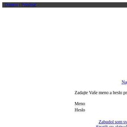
Domov
|
Prihlásiť
Na
Zadajte Vaše meno a heslo pr
Meno
Heslo
Zabudol som sv
Stratili ste aktiv