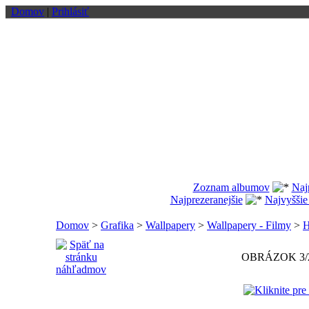
Domov
|
Prihlásiť
Zoznam albumov
Naj
Najprezeranejšie
Najvyššie
Domov
>
Grafika
>
Wallpapery
>
Wallpapery - Filmy
>
H
OBRÁZOK 3/