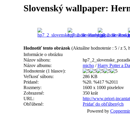
Slovenský wallpaper: Her
Hodnotiť tento obrázok
(Aktuálne hodnotenie : 5 / z 5, 
Informácie o obrázku
Názov súboru:
hp7_2_slovenske_pozadi
Názov albumu:
micho
/
Harry Potter a Da
Hodnotenie (1 hlasov):
Veľkosť súboru:
286 KB
Pridané:
%20. %417 %2011
Rozmery:
1600 x 1000 pixelelov
Zobrazené:
350 krát
URL:
http://www.priori-incant
Obľúbené:
Pridať do obľúbených
Powered by
Coppermin