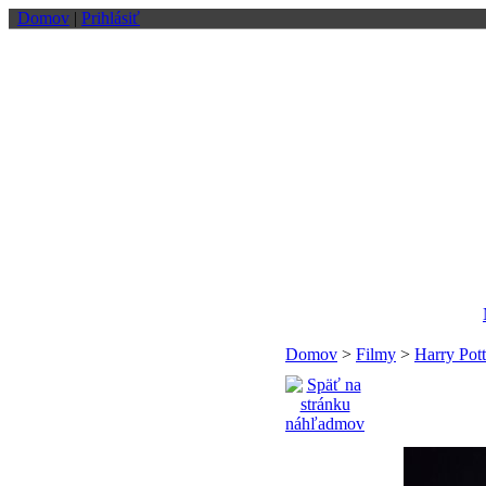
Domov
|
Prihlásiť
Domov
>
Filmy
>
Harry Pott