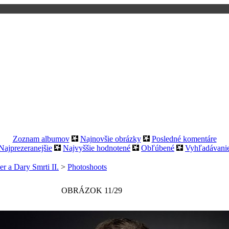
Zoznam albumov
Najnovšie obrázky
Posledné komentáre
Najprezeranejšie
Najvyššie hodnotené
Obľúbené
Vyhľadávani
er a Dary Smrti II.
>
Photoshoots
OBRÁZOK 11/29