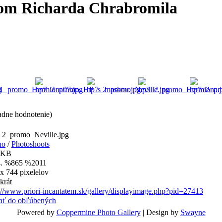
čom Richarda Chrabromila
adne hodnotenie)
_2_promo_Neville.jpg
ho
/
Photoshoots
 KB
. %865 %2011
x 744 pixelelov
krát
://www.priori-incantatem.sk/gallery/displayimage.php?pid=27413
dať do obľúbených
Powered by
Coppermine Photo Gallery
| Design by
Swayne