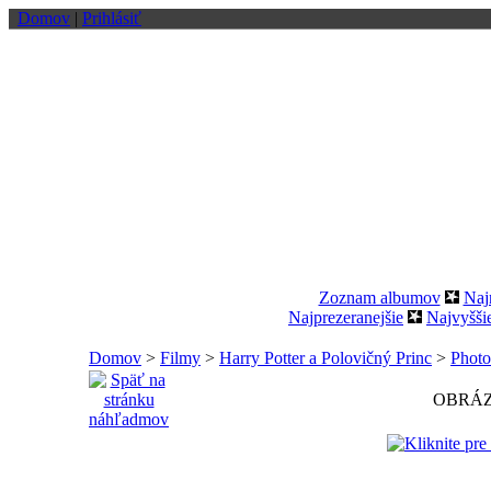
Domov
|
Prihlásiť
Zoznam albumov
Naj
Najprezeranejšie
Najvyšši
Domov
>
Filmy
>
Harry Potter a Polovičný Princ
>
Photo
OBRÁZ