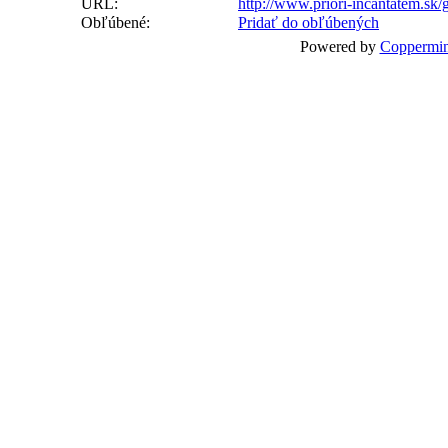
URL:
http://www.priori-incantatem.sk
Obľúbené:
Pridať do obľúbených
Powered by
Coppermin