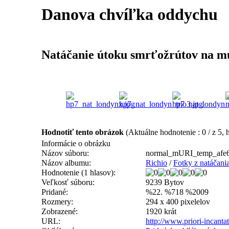
Danova chvíľka oddychu
Natáčanie útoku smrťožrútov na m
Hodnotiť tento obrázok
(Aktuálne hodnotenie : 0 / z 5, 
Informácie o obrázku
Názov súboru:
normal_mURI_temp_afe6
Názov albumu:
Richio
/
Fotky z natáčani
Hodnotenie (1 hlasov):
Veľkosť súboru:
9239 Bytov
Pridané:
%22. %718 %2009
Rozmery:
294 x 400 pixelelov
Zobrazené:
1920 krát
URL:
http://www.priori-incant