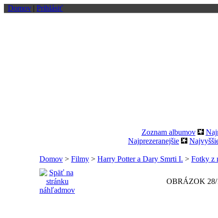
Domov
|
Prihlásiť
Zoznam albumov
Naj
Najprezeranejšie
Najvyšši
Domov
>
Filmy
>
Harry Potter a Dary Smrti I.
>
Fotky z 
OBRÁZOK 28/