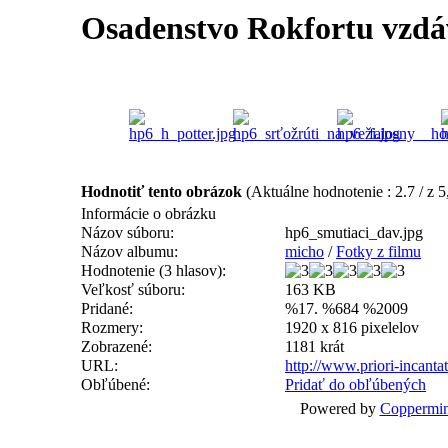
Osadenstvo Rokfortu vzdáv
Hodnotiť tento obrázok
(Aktuálne hodnotenie : 2.7 / z 5
Informácie o obrázku
Názov súboru:
hp6_smutiaci_dav.jpg
Názov albumu:
micho
/
Fotky z filmu
Hodnotenie (3 hlasov):
Veľkosť súboru:
163 KB
Pridané:
%17. %684 %2009
Rozmery:
1920 x 816 pixelelov
Zobrazené:
1181 krát
URL:
http://www.priori-incant
Obľúbené:
Pridať do obľúbených
Powered by
Coppermin