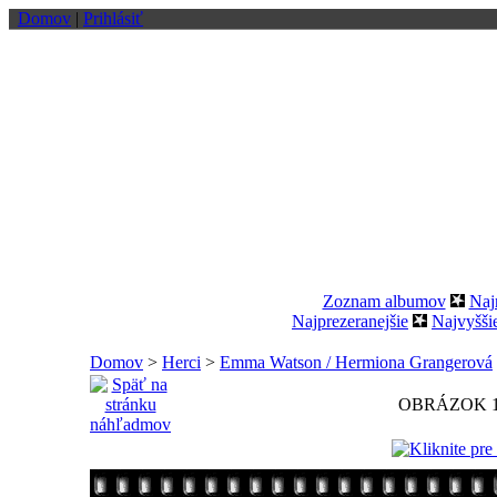
Domov
|
Prihlásiť
Zoznam albumov
Naj
Najprezeranejšie
Najvyšši
Domov
>
Herci
>
Emma Watson / Hermiona Grangerová
OBRÁZOK 1