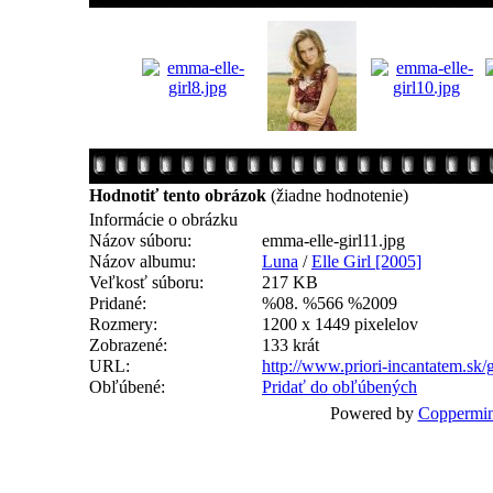
Hodnotiť tento obrázok
(žiadne hodnotenie)
Informácie o obrázku
Názov súboru:
emma-elle-girl11.jpg
Názov albumu:
Luna
/
Elle Girl [2005]
Veľkosť súboru:
217 KB
Pridané:
%08. %566 %2009
Rozmery:
1200 x 1449 pixelelov
Zobrazené:
133 krát
URL:
http://www.priori-incantatem.sk
Obľúbené:
Pridať do obľúbených
Powered by
Coppermin