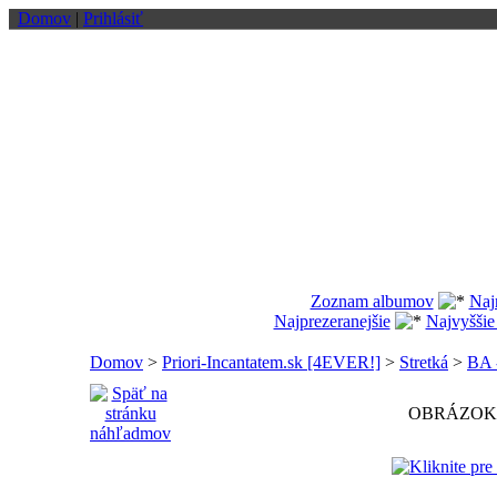
Domov
|
Prihlásiť
Zoznam albumov
Naj
Najprezeranejšie
Najvyššie
Domov
>
Priori-Incantatem.sk [4EVER!]
>
Stretká
>
BA -
OBRÁZOK 