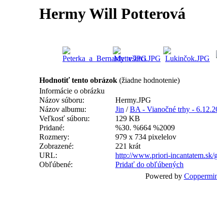
Hermy Will Potterová
Hodnotiť tento obrázok
(žiadne hodnotenie)
Informácie o obrázku
Názov súboru:
Hermy.JPG
Názov albumu:
Jin
/
BA - Vianočné trhy - 6.12.
Veľkosť súboru:
129 KB
Pridané:
%30. %664 %2009
Rozmery:
979 x 734 pixelelov
Zobrazené:
221 krát
URL:
http://www.priori-incantatem.sk
Obľúbené:
Pridať do obľúbených
Powered by
Coppermin