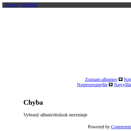
Domov
|
Prihlásiť
Zoznam albumov
Naj
Najprezeranejšie
Najvyšši
Chyba
Vybraný album/obrázok neexistuje
Powered by
Coppermin