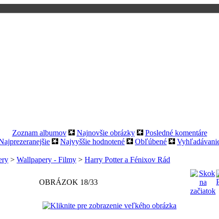
Zoznam albumov
Najnovšie obrázky
Posledné komentáre
Najprezeranejšie
Najvyššie hodnotené
Obľúbené
Vyhľadávani
ery
>
Wallpapery - Filmy
>
Harry Potter a Fénixov Rád
OBRÁZOK 18/33