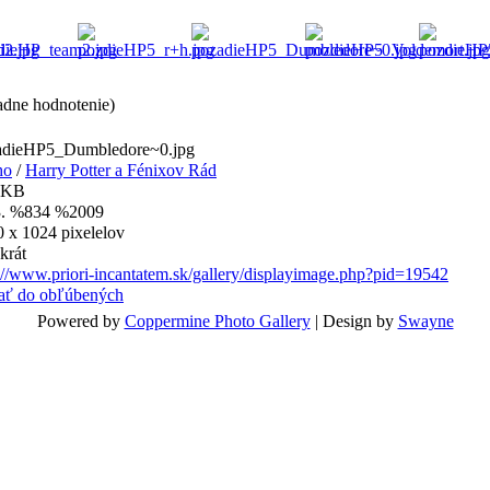
adne hodnotenie)
adieHP5_Dumbledore~0.jpg
ho
/
Harry Potter a Fénixov Rád
 KB
. %834 %2009
 x 1024 pixelelov
krát
://www.priori-incantatem.sk/gallery/displayimage.php?pid=19542
dať do obľúbených
Powered by
Coppermine Photo Gallery
| Design by
Swayne