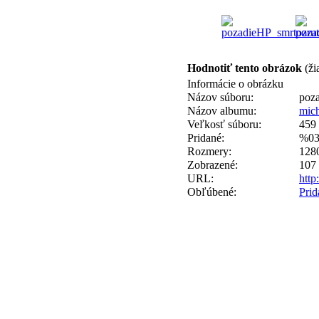
Hodnotiť tento obrázok
(ži
Informácie o obrázku
Názov súboru:
poz
Názov albumu:
mic
Veľkosť súboru:
459
Pridané:
%03
Rozmery:
1280
Zobrazené:
107 
URL:
http
Obľúbené:
Pri