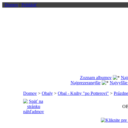
Domov
|
Prihlásiť
Zoznam albumov
Naj
Najprezeranejšie
Najvyššie
Domov
>
Obaly
>
Obal - Knihy "po Potterovi"
>
Prázdne
OB