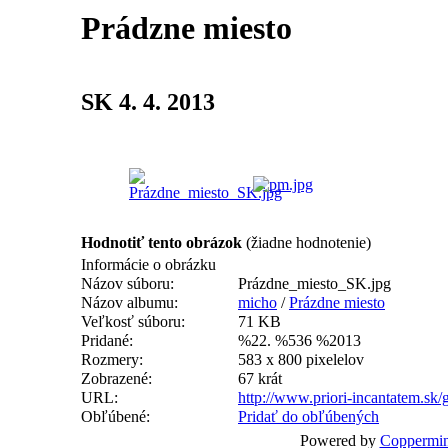
Prádzne miesto
SK 4. 4. 2013
Hodnotiť tento obrázok
(žiadne hodnotenie)
Informácie o obrázku
Názov súboru:
Prázdne_miesto_SK.jpg
Názov albumu:
micho
/
Prázdne miesto
Veľkosť súboru:
71 KB
Pridané:
%22. %536 %2013
Rozmery:
583 x 800 pixelelov
Zobrazené:
67 krát
URL:
http://www.priori-incantatem.sk
Obľúbené:
Pridať do obľúbených
Powered by
Coppermin