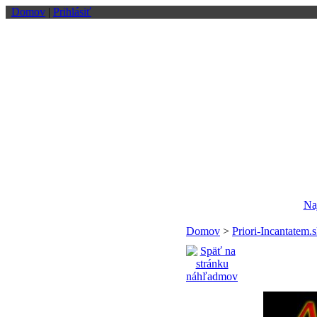
Domov
|
Prihlásiť
Na
Domov
>
Priori-Incantatem