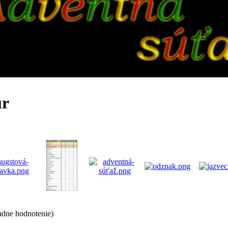
ur
adne hodnotenie)