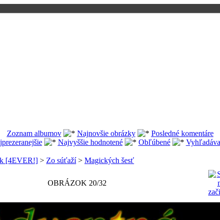
Zoznam albumov
Najnovšie obrázky
Posledné komentáre
jprezeranejšie
Najvyššie hodnotené
Obľúbené
Vyhľadáva
.sk [4EVER!]
>
Zo súťaží
>
Magických šesť
OBRÁZOK 20/32