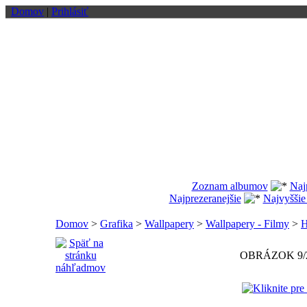
Domov
|
Prihlásiť
Zoznam albumov
Naj
Najprezeranejšie
Najvyššie
Domov
>
Grafika
>
Wallpapery
>
Wallpapery - Filmy
>
H
OBRÁZOK 9/