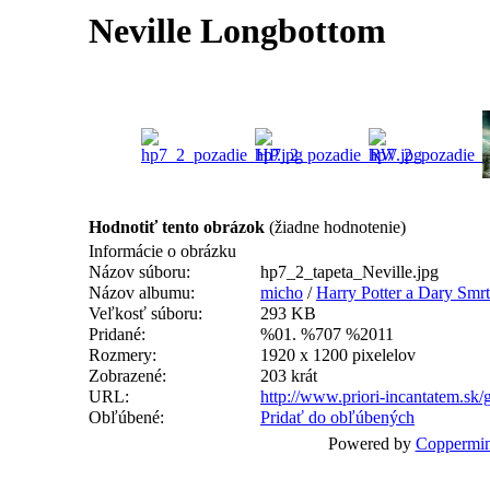
Neville Longbottom
Hodnotiť tento obrázok
(žiadne hodnotenie)
Informácie o obrázku
Názov súboru:
hp7_2_tapeta_Neville.jpg
Názov albumu:
micho
/
Harry Potter a Dary Smrti
Veľkosť súboru:
293 KB
Pridané:
%01. %707 %2011
Rozmery:
1920 x 1200 pixelelov
Zobrazené:
203 krát
URL:
http://www.priori-incantatem.sk
Obľúbené:
Pridať do obľúbených
Powered by
Coppermin