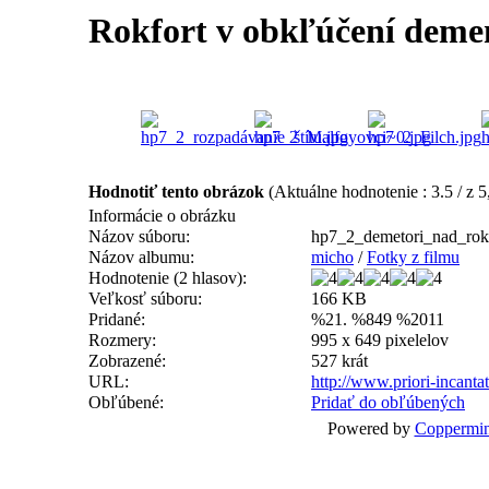
Rokfort v obkľúčení deme
Hodnotiť tento obrázok
(Aktuálne hodnotenie : 3.5 / z 5
Informácie o obrázku
Názov súboru:
hp7_2_demetori_nad_rok
Názov albumu:
micho
/
Fotky z filmu
Hodnotenie (2 hlasov):
Veľkosť súboru:
166 KB
Pridané:
%21. %849 %2011
Rozmery:
995 x 649 pixelelov
Zobrazené:
527 krát
URL:
http://www.priori-incant
Obľúbené:
Pridať do obľúbených
Powered by
Coppermin