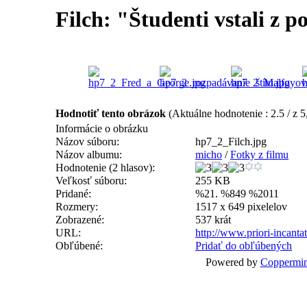
Filch: "Študenti vstali z po
Hodnotiť tento obrázok
(Aktuálne hodnotenie : 2.5 / z 5
Informácie o obrázku
Názov súboru:
hp7_2_Filch.jpg
Názov albumu:
micho
/
Fotky z filmu
Hodnotenie (2 hlasov):
Veľkosť súboru:
255 KB
Pridané:
%21. %849 %2011
Rozmery:
1517 x 649 pixelelov
Zobrazené:
537 krát
URL:
http://www.priori-incant
Obľúbené:
Pridať do obľúbených
Powered by
Coppermin