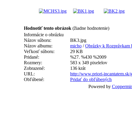
Hodnotiť tento obrázok
(žiadne hodnotenie)
Informácie o obrázku
Názov súboru:
BK3.jpg
Názov albumu:
micho
/
Obrázky k Rozprávkam 
Veľkosť súboru:
29 KB
Pridané:
%27. %430 %2009
Rozmery:
583 x 349 pixelelov
Zobrazené:
136 krát
URL:
http://www.priori-incantatem.sk
Obľúbené:
Pridať do obľúbených
Powered by
Coppermin