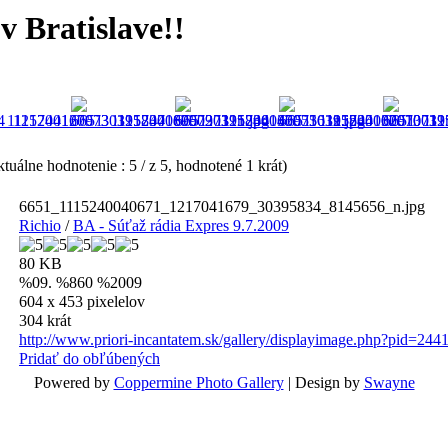
v Bratislave!!
tuálne hodnotenie : 5 / z 5, hodnotené 1 krát)
6651_1115240040671_1217041679_30395834_8145656_n.jpg
Richio
/
BA - Súťaž rádia Expres 9.7.2009
80 KB
%09. %860 %2009
604 x 453 pixelelov
304 krát
http://www.priori-incantatem.sk/gallery/displayimage.php?pid=244
Pridať do obľúbených
Powered by
Coppermine Photo Gallery
| Design by
Swayne