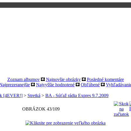
Zoznam albumov
Najnovšie obrázky
Posledné komentáre
Najprezeranejšie
Najvyššie hodnotené
Obľúbené
Vyhľadávani
.sk [4EVER!]
>
Stretká
>
BA - Súťaž rádia Expres 9.7.2009
OBRÁZOK 43/109