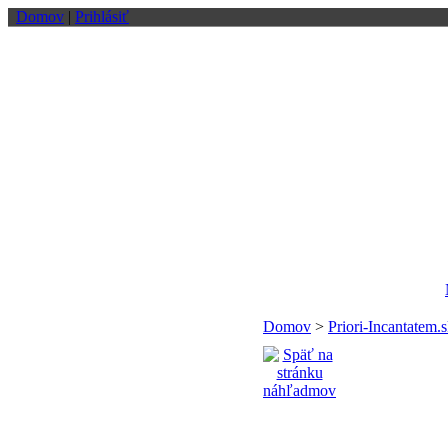
Domov
|
Prihlásiť
Domov
>
Priori-Incantatem