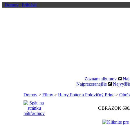
Domov
|
Prihlásiť
Zoznam albumov
Naj
Najprezeranejšie
Najvyšši
Domov
>
Filmy
>
Harry Potter a Polovičný Princ
>
Obráz
OBRÁZOK 698/