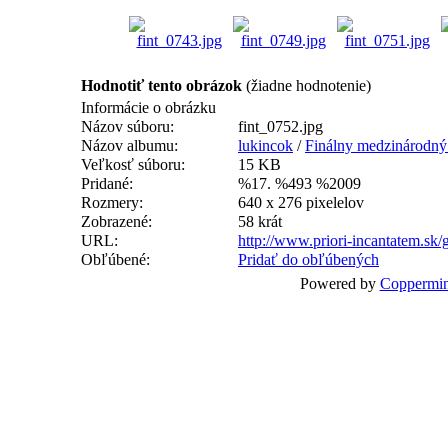
Hodnotiť tento obrázok
(žiadne hodnotenie)
Informácie o obrázku
Názov súboru:
fint_0752.jpg
Názov albumu:
lukincok
/
Finálny medzinárodný t
Veľkosť súboru:
15 KB
Pridané:
%17. %493 %2009
Rozmery:
640 x 276 pixelelov
Zobrazené:
58 krát
URL:
http://www.priori-incantatem.sk
Obľúbené:
Pridať do obľúbených
Powered by
Coppermin