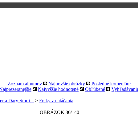
Zoznam albumov
Najnovšie obrázky
Posledné komentáre
Najprezeranejšie
Najvyššie hodnotené
Obľúbené
Vyhľadávani
er a Dary Smrti I.
>
Fotky z natáčania
OBRÁZOK 30/140