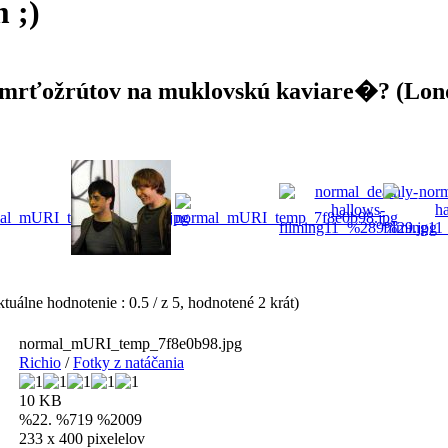
 ;)
smrťožrútov na muklovskú kaviare�? (Lond
tuálne hodnotenie : 0.5 / z 5, hodnotené 2 krát)
normal_mURI_temp_7f8e0b98.jpg
Richio
/
Fotky z natáčania
10 KB
%22. %719 %2009
233 x 400 pixelelov