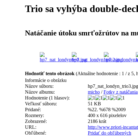
Trio sa vyhýba double-dec
Natáčanie útoku smrťožrútov na m
Hodnotiť tento obrázok
(Aktuálne hodnotenie : 1 / z 5, 
Informácie o obrázku
Názov súboru:
hp7_nat_londyn_trio3.jp
Názov albumu:
micho
/
Fotky z natáčania
Hodnotenie (1 hlasov):
Veľkosť súboru:
51 KB
Pridané:
%22. %678 %2009
Rozmery:
400 x 616 pixelelov
Zobrazené:
2186 krát
URL:
http://www.priori-incant
Obľúbené:
Pridať do obľúbených