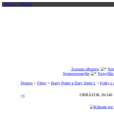
Domov
|
Prihlásiť
Zoznam albumov
Naj
Najprezeranejšie
Najvyššie
Domov
>
Filmy
>
Harry Potter a Dary Smrti I.
>
Fotky z 
OBRÁZOK 26/140