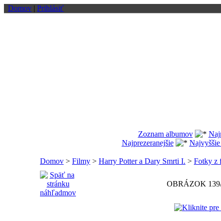
Domov
|
Prihlásiť
Zoznam albumov
Naj
Najprezeranejšie
Najvyššie
Domov
>
Filmy
>
Harry Potter a Dary Smrti I.
>
Fotky z 
OBRÁZOK 139/