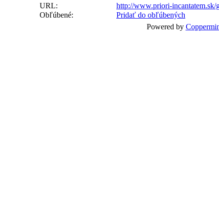
URL:
http://www.priori-incantatem.sk
Obľúbené:
Pridať do obľúbených
Powered by
Coppermin