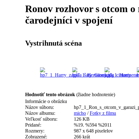
Ronov rozhovor s otcom o
čarodejníci v spojení
Vystrihnutá scéna
Hodnotiť tento obrázok
(žiadne hodnotenie)
Informácie o obrázku
Názov súboru:
hp7_1_Ron_s_otcom_v_garazi_p
Názov albumu:
micho
/
Fotky z filmu
Veľkosť súboru:
126 KB
Pridané:
%19. %594 %2011
Rozmery:
987 x 648 pixelelov
Zobrazené:
266 krát