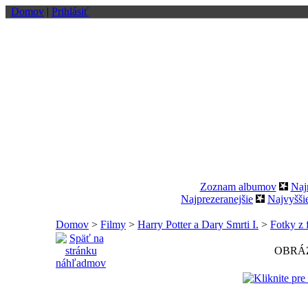
Domov
|
Prihlásiť
Zoznam albumov
Naj
Najprezeranejšie
Najvyšši
Domov
>
Filmy
>
Harry Potter a Dary Smrti I.
>
Fotky z 
OBRÁZ