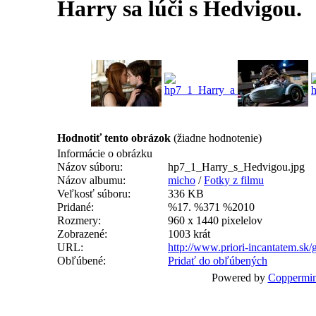
Harry sa lúči s Hedvigou.
Hodnotiť tento obrázok
(žiadne hodnotenie)
Informácie o obrázku
Názov súboru:
hp7_1_Harry_s_Hedvigou.jpg
Názov albumu:
micho
/
Fotky z filmu
Veľkosť súboru:
336 KB
Pridané:
%17. %371 %2010
Rozmery:
960 x 1440 pixelelov
Zobrazené:
1003 krát
URL:
http://www.priori-incantatem.sk
Obľúbené:
Pridať do obľúbených
Powered by
Coppermin