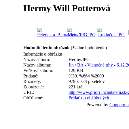
Hermy Will Potterová
Hodnotiť tento obrázok
(žiadne hodnotenie)
Informácie o obrázku
Názov súboru:
Hermy.JPG
Názov albumu:
Jin
/
BA - Vianočné trhy - 6.12.
Veľkosť súboru:
129 KB
Pridané:
%30. %664 %2009
Rozmery:
979 x 734 pixelelov
Zobrazené:
221 krát
URL:
http://www.priori-incantatem.sk
Obľúbené:
Pridať do obľúbených
Powered by
Coppermin