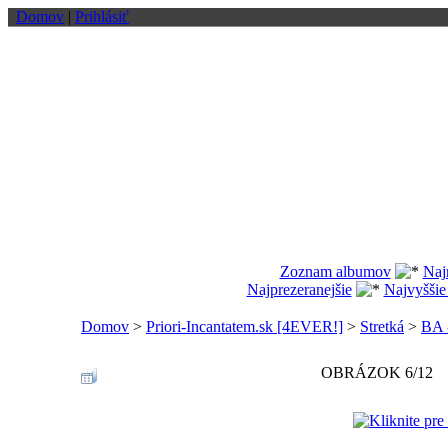
Domov
|
Prihlásiť
Zoznam albumov
Naj
Najprezeranejšie
Najvyššie
Domov
>
Priori-Incantatem.sk [4EVER!]
>
Stretká
>
BA -
OBRÁZOK 6/12