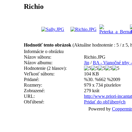
Richio
Hodnotiť tento obrázok
(Aktuálne hodnotenie : 5 / z 5, 
Informácie o obrázku
Názov súboru:
Richio.JPG
Názov albumu:
Jin
/
BA - Vianočné trhy 
Hodnotenie (2 hlasov):
Veľkosť súboru:
104 KB
Pridané:
%30. %662 %2009
Rozmery:
979 x 734 pixelelov
Zobrazené:
279 krát
URL:
http://www.priori-incant
Obľúbené:
Pridať do obľúbených
Powered by
Coppermin