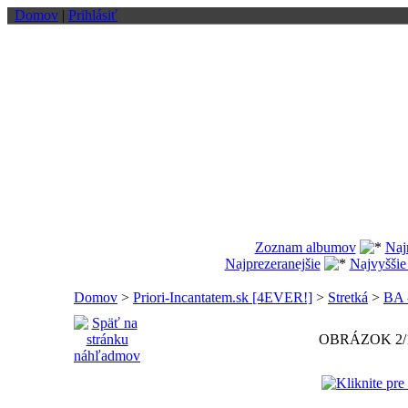
Domov
|
Prihlásiť
Zoznam albumov
Naj
Najprezeranejšie
Najvyššie
Domov
>
Priori-Incantatem.sk [4EVER!]
>
Stretká
>
BA -
OBRÁZOK 2/