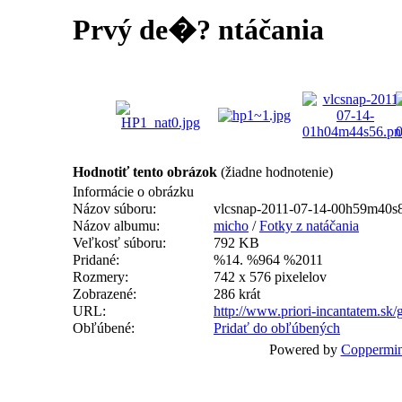
Prvý de�? ntáčania
Hodnotiť tento obrázok
(žiadne hodnotenie)
Informácie o obrázku
Názov súboru:
vlcsnap-2011-07-14-00h59m40s
Názov albumu:
micho
/
Fotky z natáčania
Veľkosť súboru:
792 KB
Pridané:
%14. %964 %2011
Rozmery:
742 x 576 pixelelov
Zobrazené:
286 krát
URL:
http://www.priori-incantatem.sk
Obľúbené:
Pridať do obľúbených
Powered by
Coppermin