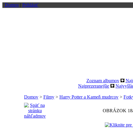
Domov
|
Prihlásiť
Zoznam albumov
Naj
Najprezeranejšie
Najvyšši
Domov
>
Filmy
>
Harry Potter a Kameň mudrcov
>
Fotk
OBRÁZOK 18/