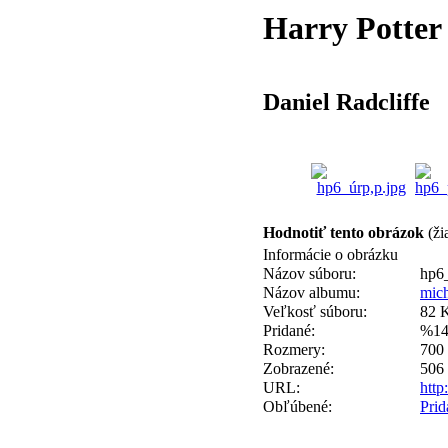
Harry Potter
Daniel Radcliffe
Hodnotiť tento obrázok
(ži
Informácie o obrázku
Názov súboru:
hp6
Názov albumu:
mic
Veľkosť súboru:
82 
Pridané:
%14
Rozmery:
700 
Zobrazené:
506 
URL:
http
Obľúbené:
Pri