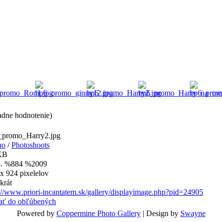
adne hodnotenie)
_promo_Harry2.jpg
ho
/
Photoshoots
KB
. %884 %2009
x 924 pixelelov
krát
://www.priori-incantatem.sk/gallery/displayimage.php?pid=24905
dať do obľúbených
Powered by
Coppermine Photo Gallery
| Design by
Swayne