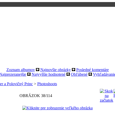
Zoznam albumov
Najnovšie obrázky
Posledné komentáre
Najprezeranejšie
Najvyššie hodnotené
Obľúbené
Vyhľadávani
er a Polovičný Princ
>
Photoshoots
OBRÁZOK 38/114