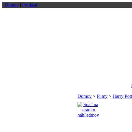
Domov
|
Prihlásiť
Domov
>
Filmy
>
Harry Pott