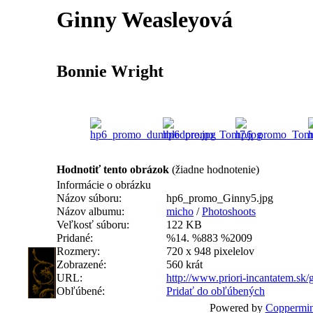
Ginny Weasleyová
Bonnie Wright
Hodnotiť tento obrázok
(žiadne hodnotenie)
Informácie o obrázku
Názov súboru:
hp6_promo_Ginny5.jpg
Názov albumu:
micho
/
Photoshoots
Veľkosť súboru:
122 KB
Pridané:
%14. %883 %2009
Rozmery:
720 x 948 pixelelov
Zobrazené:
560 krát
URL:
http://www.priori-incantatem.sk
Obľúbené:
Pridať do obľúbených
Powered by
Coppermin