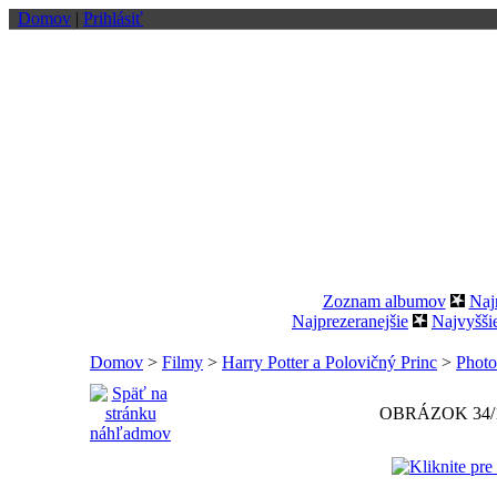
Domov
|
Prihlásiť
Zoznam albumov
Naj
Najprezeranejšie
Najvyšši
Domov
>
Filmy
>
Harry Potter a Polovičný Princ
>
Photo
OBRÁZOK 34/