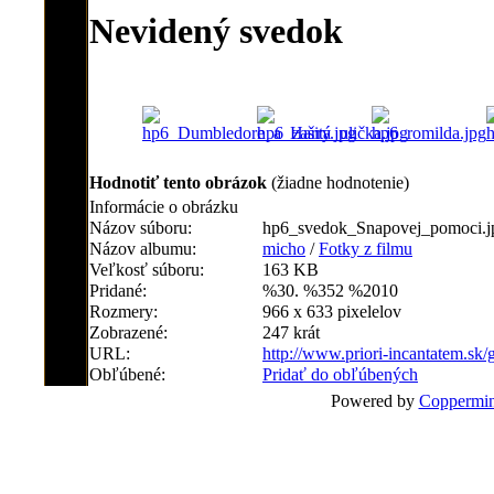
Nevidený svedok
Hodnotiť tento obrázok
(žiadne hodnotenie)
Informácie o obrázku
Názov súboru:
hp6_svedok_Snapovej_pomoci.j
Názov albumu:
micho
/
Fotky z filmu
Veľkosť súboru:
163 KB
Pridané:
%30. %352 %2010
Rozmery:
966 x 633 pixelelov
Zobrazené:
247 krát
URL:
http://www.priori-incantatem.sk
Obľúbené:
Pridať do obľúbených
Powered by
Coppermin