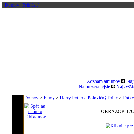
Domov
|
Prihlásiť
Zoznam albumov
Naj
Najprezeranejšie
Najvyšši
Domov
>
Filmy
>
Harry Potter a Polovičný Princ
>
Fotky
OBRÁZOK 179/