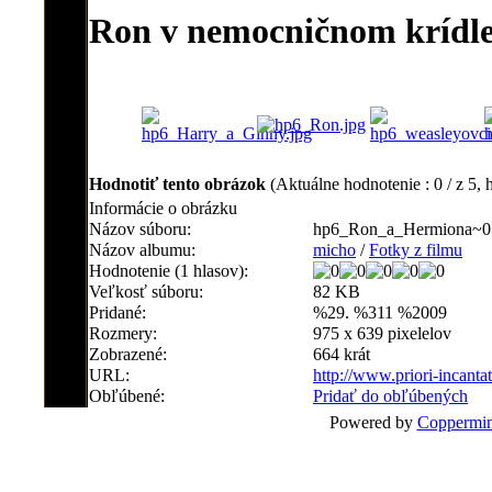
Ron v nemocničnom krídl
Hodnotiť tento obrázok
(Aktuálne hodnotenie : 0 / z 5, 
Informácie o obrázku
Názov súboru:
hp6_Ron_a_Hermiona~0.
Názov albumu:
micho
/
Fotky z filmu
Hodnotenie (1 hlasov):
Veľkosť súboru:
82 KB
Pridané:
%29. %311 %2009
Rozmery:
975 x 639 pixelelov
Zobrazené:
664 krát
URL:
http://www.priori-incant
Obľúbené:
Pridať do obľúbených
Powered by
Coppermin