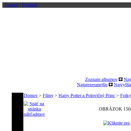
Domov
|
Prihlásiť
Zoznam albumov
Naj
Najprezeranejšie
Najvyšši
Domov
>
Filmy
>
Harry Potter a Polovičný Princ
>
Fotky
OBRÁZOK 150/