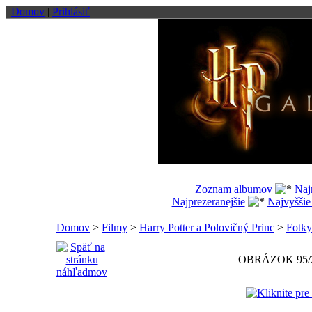
Domov
|
Prihlásiť
Zoznam albumov
Naj
Najprezeranejšie
Najvyššie
Domov
>
Filmy
>
Harry Potter a Polovičný Princ
>
Fotky
OBRÁZOK 95/