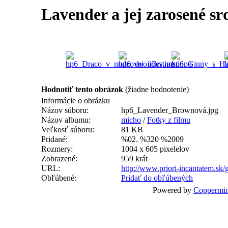
Lavender a jej zarosené s
Hodnotiť tento obrázok
(žiadne hodnotenie)
Informácie o obrázku
Názov súboru:
hp6_Lavender_Brownová.jpg
Názov albumu:
micho
/
Fotky z filmu
Veľkosť súboru:
81 KB
Pridané:
%02. %320 %2009
Rozmery:
1004 x 605 pixelelov
Zobrazené:
959 krát
URL:
http://www.priori-incantatem.sk
Obľúbené:
Pridať do obľúbených
Powered by
Coppermin