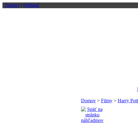
Domov
|
Prihlásiť
Domov
>
Filmy
>
Harry Pott