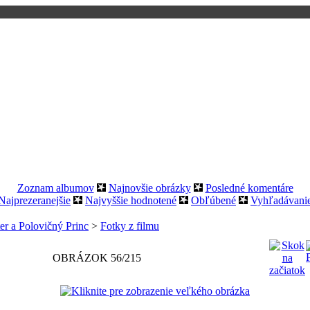
Zoznam albumov
Najnovšie obrázky
Posledné komentáre
Najprezeranejšie
Najvyššie hodnotené
Obľúbené
Vyhľadávani
er a Polovičný Princ
>
Fotky z filmu
OBRÁZOK 56/215