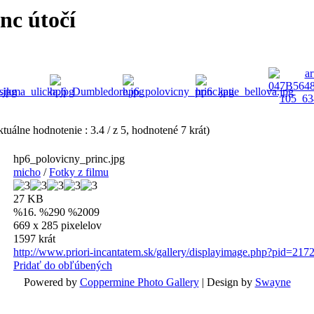
nc útočí
tuálne hodnotenie : 3.4 / z 5, hodnotené 7 krát)
hp6_polovicny_princ.jpg
micho
/
Fotky z filmu
27 KB
%16. %290 %2009
669 x 285 pixelelov
1597 krát
http://www.priori-incantatem.sk/gallery/displayimage.php?pid=217
Pridať do obľúbených
Powered by
Coppermine Photo Gallery
| Design by
Swayne