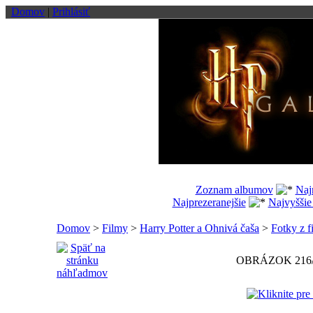
Domov
|
Prihlásiť
Zoznam albumov
Naj
Najprezeranejšie
Najvyššie
Domov
>
Filmy
>
Harry Potter a Ohnivá čaša
>
Fotky z f
OBRÁZOK 216/