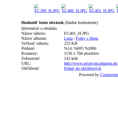
Hodnotiť tento obrázok
(žiadne hodnotenie)
Informácie o obrázku
Názov súboru:
EC401_H.JPG
Názov albumu:
Luna
/
Fotky z filmu
Veľkosť súboru:
255 KB
Pridané:
%14. %695 %2006
Rozmery:
1150 x 768 pixelelov
Zobrazené:
142 krát
URL:
http://www.priori-incantatem.sk
Obľúbené:
Pridať do obľúbených
Powered by
Coppermin