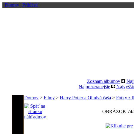
Domov
|
Prihlásiť
Zoznam albumov
Naj
Najprezeranejšie
Najvyšši
Domov
>
Filmy
>
Harry Potter a Ohnivá čaša
>
Fotky z f
OBRÁZOK 74/