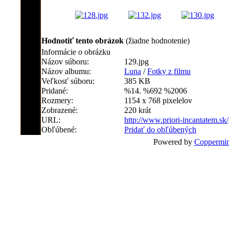
Hodnotiť tento obrázok
(žiadne hodnotenie)
Informácie o obrázku
Názov súboru:
129.jpg
Názov albumu:
Luna
/
Fotky z filmu
Veľkosť súboru:
385 KB
Pridané:
%14. %692 %2006
Rozmery:
1154 x 768 pixelelov
Zobrazené:
220 krát
URL:
http://www.priori-incantatem.sk
Obľúbené:
Pridať do obľúbených
Powered by
Coppermin