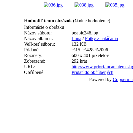
Hodnotiť tento obrázok
(žiadne hodnotenie)
Informácie o obrázku
Názov súboru:
poapic246.jpg
Názov albumu:
Luna
/
Fotky z natáčania
Veľkosť súboru:
132 KB
Pridané:
%15. %428 %2006
Rozmery:
600 x 401 pixelelov
Zobrazené:
292 krát
URL:
http://www.priori-incantatem.sk
Obľúbené:
Pridať do obľúbených
Powered by
Coppermin