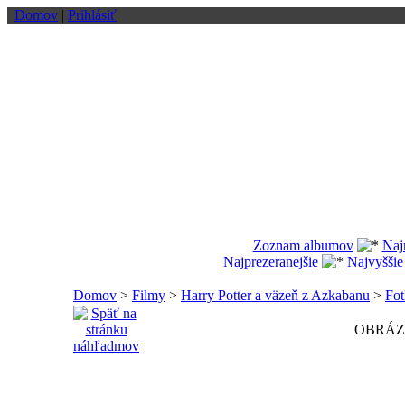
Domov
|
Prihlásiť
Zoznam albumov
Naj
Najprezeranejšie
Najvyššie
Domov
>
Filmy
>
Harry Potter a väzeň z Azkabanu
>
Fot
OBRÁZO